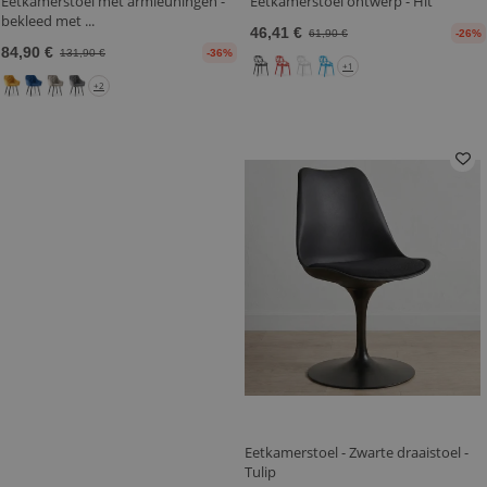
Eetkamerstoel met armleuningen -
Eetkamerstoel ontwerp - Hit
bekleed met ...
46,41 €
61,90 €
-26%
84,90 €
131,90 €
-36%
+1
+2
Eetkamerstoel - Zwarte draaistoel -
Tulip