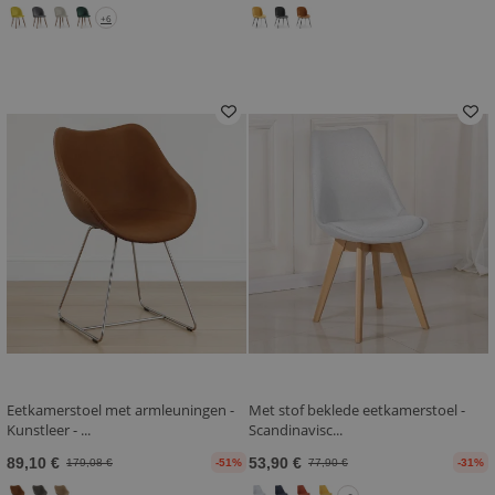
+6
Eetkamerstoel met armleuningen -
Met stof beklede eetkamerstoel -
Kunstleer - ...
Scandinavisc...
89,10 €
53,90 €
179,08 €
-51%
77,90 €
-31%