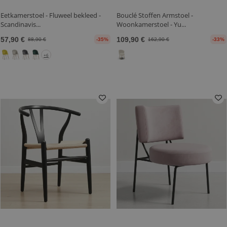
Eetkamerstoel - Fluweel bekleed -
Bouclé Stoffen Armstoel -
Scandinavis...
Woonkamerstoel - Yu...
57,90 €
109,90 €
88,90 €
-35%
162,90 €
-33%
+6