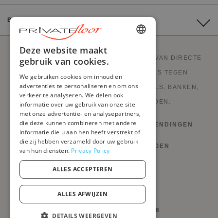
BETALING
ENGLISH
Deze website maakt
PRIVATEFLOOR IS DE EERSTE WEBSITE VAN DIRECTE
gebruik van cookies.
FRENCH
FABRIEKSVERKOOP EN GOEDE DEALS TEGEN
We gebruiken cookies om inhoud en
DUTCH
advertenties te personaliseren en om ons
FABRIEKSPRIJZEN. STIJLVOLLE MEUBELS, BANKEN,
verkeer te analyseren. We delen ook
GERMAN
DECORATIE, LAMPEN EN HAARDEN.
informatie over uw gebruik van onze site
met onze advertentie- en analysepartners,
ITALIAN
die deze kunnen combineren met andere
HERROEPINGSRECHT EN RETOURZENDINGEN
PORTUGUESE
informatie die u aan hen heeft verstrekt of
die zij hebben verzameld door uw gebruik
VOORWAARDEN EN BEPALINGEN
SPANISH
van hun diensten.
Privacy Policy
POLISH
PRIVACYBELEID
ALLES ACCEPTEREN
MIJN COOKIES BEHEREN
ALLES AFWIJZEN
@PRIVATEFLOOR.COM 2026
DETAILS WEERGEVEN