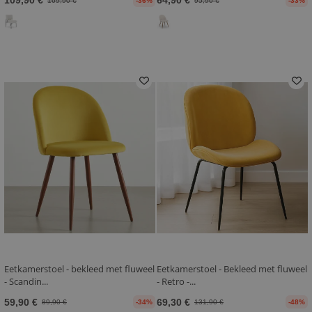
109,90 €
64,90 €
169,90 €
-36%
95,90 €
-33%
Eetkamerstoel - bekleed met fluweel
Eetkamerstoel - Bekleed met fluweel
- Scandin...
- Retro -...
59,90 €
69,30 €
89,90 €
-34%
131,90 €
-48%