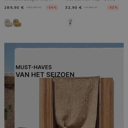
Bekleed Met Chenille -
289,90 €
492,90 €
32,90 €
47,90 €
Larry
-34%
-32%