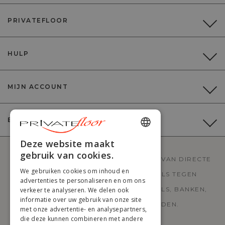
PRIVATEFLOOR
HULP
MIJN ACCOUNT
BETALING
ENGLISH
Deze website maakt
gebruik van cookies.
FRENCH
PRIVATEFLOOR IS DE EERSTE WEBSITE VAN DIRECTE
We gebruiken cookies om inhoud en
FABRIEKSVERKOOP EN GOEDE DEALS TEGEN
DUTCH
advertenties te personaliseren en om ons
FABRIEKSPRIJZEN. STIJLVOLLE MEUBELS, BANKEN,
verkeer te analyseren. We delen ook
GERMAN
informatie over uw gebruik van onze site
DECORATIE, LAMPEN EN HAARDEN.
met onze advertentie- en analysepartners,
ITALIAN
die deze kunnen combineren met andere