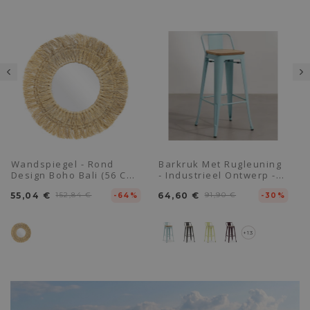
Wandspiegel - Rond
Barkruk Met Rugleuning
Design Boho Bali (56 Cm)
- Industrieel Ontwerp -
- Ais
Hout & Staal - 76cm -
55,04 €
152,84 €
64,60 €
91,90 €
-64%
Nieuwe Editie - Stylix
-30%
+13