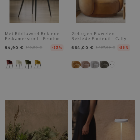
Met Ribfluweel Beklede
Gebogen Fluwelen
Eetkamerstoel - Feudum
Beklede Fauteuil - Cally
94,90 €
140,90 €
664,00 €
1.497,69 €
-33%
-56%
+11