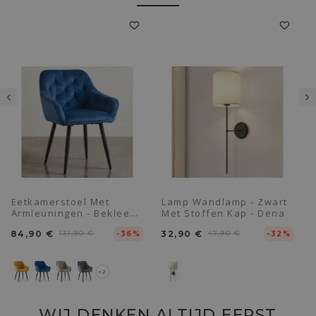
Eetkamerstoel Met
Lamp Wandlamp - Zwart
Armleuningen - Bekleed
Met Stoffen Kap - Dena
Met Fluweel - Alene
84,90 €
131,90 €
32,90 €
47,90 €
-36%
-32%
+2
WIJ DENKEN ALTIJD EERST