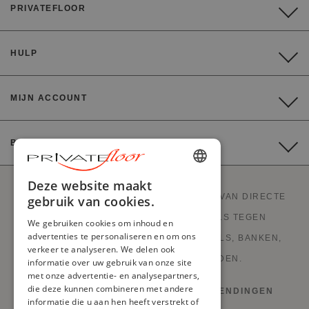
PRIVATEFLOOR
HULP
MIJN ACCOUNT
BETALING
ENGLISH
Deze website maakt
PRIVATEFLOOR IS DE EERSTE WEBSITE VAN DIRECTE
gebruik van cookies.
FRENCH
FABRIEKSVERKOOP EN GOEDE DEALS TEGEN
We gebruiken cookies om inhoud en
DUTCH
advertenties te personaliseren en om ons
FABRIEKSPRIJZEN. STIJLVOLLE MEUBELS, BANKEN,
verkeer te analyseren. We delen ook
GERMAN
DECORATIE, LAMPEN EN HAARDEN.
informatie over uw gebruik van onze site
met onze advertentie- en analysepartners,
ITALIAN
die deze kunnen combineren met andere
HERROEPINGSRECHT EN RETOURZENDINGEN
PORTUGUESE
informatie die u aan hen heeft verstrekt of