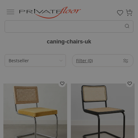
0
caning-chairs-uk
Filter
(0)