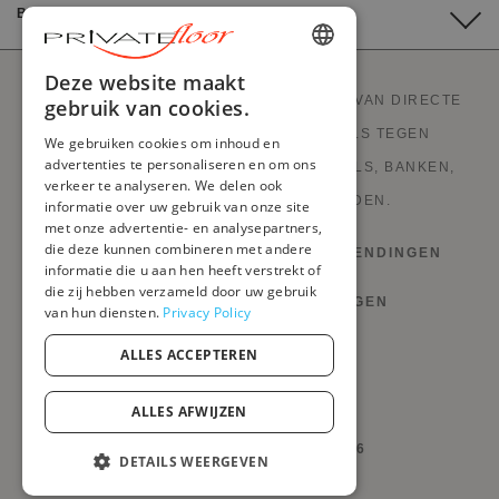
BETALING
ENGLISH
Deze website maakt
PRIVATEFLOOR IS DE EERSTE WEBSITE VAN DIRECTE
gebruik van cookies.
FRENCH
FABRIEKSVERKOOP EN GOEDE DEALS TEGEN
We gebruiken cookies om inhoud en
DUTCH
advertenties te personaliseren en om ons
FABRIEKSPRIJZEN. STIJLVOLLE MEUBELS, BANKEN,
verkeer te analyseren. We delen ook
GERMAN
DECORATIE, LAMPEN EN HAARDEN.
informatie over uw gebruik van onze site
met onze advertentie- en analysepartners,
ITALIAN
die deze kunnen combineren met andere
HERROEPINGSRECHT EN RETOURZENDINGEN
PORTUGUESE
informatie die u aan hen heeft verstrekt of
die zij hebben verzameld door uw gebruik
VOORWAARDEN EN BEPALINGEN
SPANISH
van hun diensten.
Privacy Policy
POLISH
PRIVACYBELEID
ALLES ACCEPTEREN
MIJN COOKIES BEHEREN
ALLES AFWIJZEN
@PRIVATEFLOOR.COM 2026
DETAILS WEERGEVEN