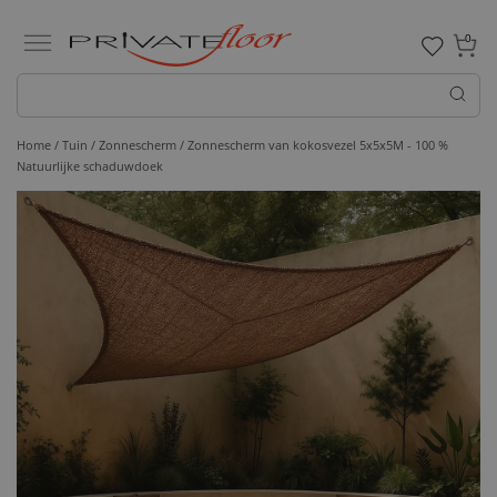
0
Home /
Tuin /
Zonnescherm
/ Zonnescherm van kokosvezel 5x5x5M - 100 %
Natuurlijke schaduwdoek