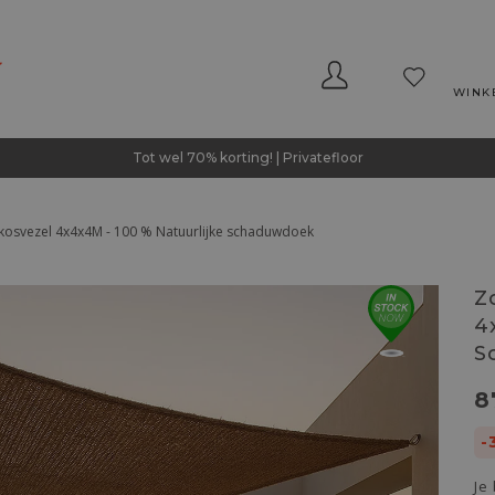
WINK
Tot wel 70% korting! | Privatefloor
osvezel 4x4x4M - 100 % Natuurlijke schaduwdoek
Z
4
S
8
-
Je