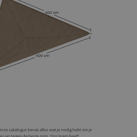
Onze catalogus bevat alles wat je nodig hebt om je
alles en tegen de beste prijs. Ons team heeft