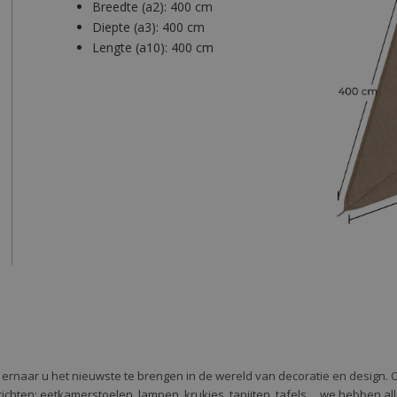
Breedte (a2):
400 cm
Diepte (a3):
400 cm
Lengte (a10):
400 cm
e ernaar u het nieuwste te brengen in de wereld van decoratie en design. 
 te richten: eetkamerstoelen, lampen, krukjes, tapijten, tafels ... we hebben 