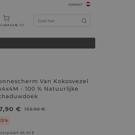
CONTACT
0
ELWAGEN
onnescherm Van Kokosvezel
x4x4M - 100 % Natuurlijke
chaduwdoek
7,90 €
133,90 €
35%
 bespaart
46,00 €