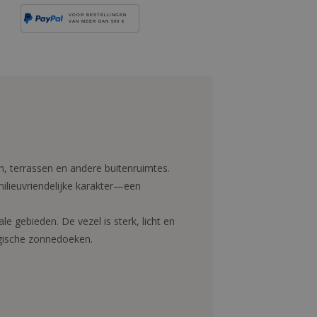
VOOR BESTELLINGEN
VAN MEER DAN 500 €
, terrassen en andere buitenruimtes.
 milieuvriendelijke karakter—een
 gebieden. De vezel is sterk, licht en
ogische zonnedoeken.