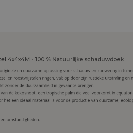
l 4x4x4M - 100 % Natuurlijke schaduwdoek
riginele en duurzame oplossing voor schaduw en zonwering in tuinen
el en roestvrijstalen ringen, valt op door zijn rustieke uitstraling en
kt zonder de duurzaamheid in gevaar te brengen.
an de kokosnoot, een tropische palm die veel voorkomt in equatoriale
or het een ideaal materiaal is voor de productie van duurzame, ecol
eersomstandigheden.