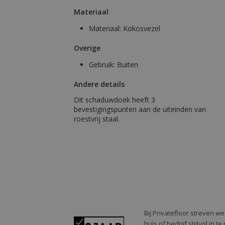
Materiaal
Materiaal:
Kokosvezel
Overige
Gebruik:
Buiten
Andere details
Dit schaduwdoek heeft 3
bevestigingspunten aan de uiteinden van
roestvrij staal.
Bij Privatefloor streven w
huis of bedrijf stijlvol in