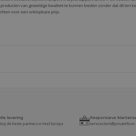
 producten van geweldige kwaliteit te kunnen bieden zonder dat dit ten k
richten voor een onklopbare prijs.
lle levering
Responsieve klantens
kzij de beste partners in heel Europa
serviceclient@privatefloo