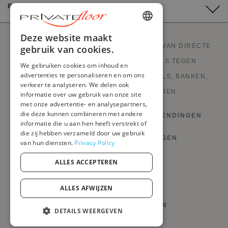
BETALING
ENGLISH
Deze website maakt
PRIVATEFLOOR IS DE EERSTE WEBSITE VAN DIRECTE
gebruik van cookies.
FRENCH
FABRIEKSVERKOOP EN GOEDE DEALS TEGEN
We gebruiken cookies om inhoud en
DUTCH
advertenties te personaliseren en om ons
FABRIEKSPRIJZEN. STIJLVOLLE MEUBELS, BANKEN,
verkeer te analyseren. We delen ook
GERMAN
DECORATIE, LAMPEN EN HAARDEN.
informatie over uw gebruik van onze site
met onze advertentie- en analysepartners,
ITALIAN
die deze kunnen combineren met andere
HERROEPINGSRECHT EN RETOURZENDINGEN
PORTUGUESE
informatie die u aan hen heeft verstrekt of
die zij hebben verzameld door uw gebruik
VOORWAARDEN EN BEPALINGEN
SPANISH
van hun diensten.
Privacy Policy
POLISH
PRIVACYBELEID
ALLES ACCEPTEREN
MIJN COOKIES BEHEREN
ALLES AFWIJZEN
@PRIVATEFLOOR.COM 2026
DETAILS WEERGEVEN