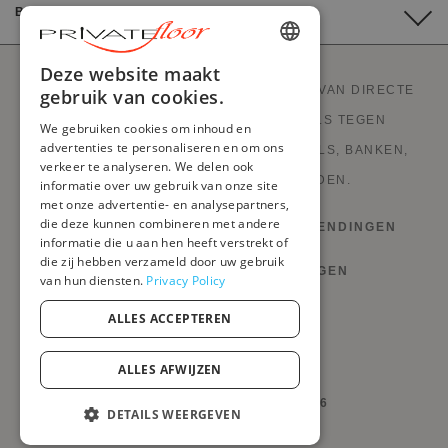
BETALING
ENGLISH
Deze website maakt
PRIVATEFLOOR IS DE EERSTE WEBSITE VAN DIRECTE
gebruik van cookies.
FRENCH
FABRIEKSVERKOOP EN GOEDE DEALS TEGEN
We gebruiken cookies om inhoud en
DUTCH
advertenties te personaliseren en om ons
FABRIEKSPRIJZEN. STIJLVOLLE MEUBELS, BANKEN,
verkeer te analyseren. We delen ook
GERMAN
DECORATIE, LAMPEN EN HAARDEN.
informatie over uw gebruik van onze site
met onze advertentie- en analysepartners,
ITALIAN
die deze kunnen combineren met andere
HERROEPINGSRECHT EN RETOURZENDINGEN
PORTUGUESE
informatie die u aan hen heeft verstrekt of
die zij hebben verzameld door uw gebruik
VOORWAARDEN EN BEPALINGEN
SPANISH
van hun diensten.
Privacy Policy
POLISH
PRIVACYBELEID
ALLES ACCEPTEREN
MIJN COOKIES BEHEREN
ALLES AFWIJZEN
@PRIVATEFLOOR.COM 2026
DETAILS WEERGEVEN