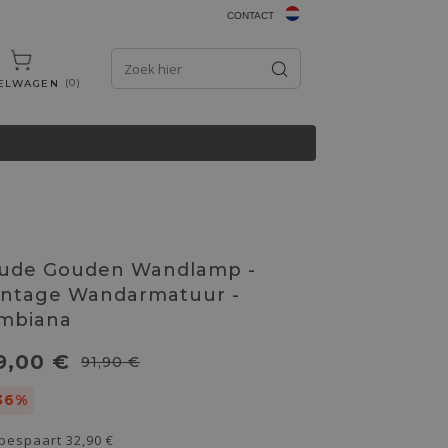
CONTACT
0
ELWAGEN
ude Gouden Wandlamp -
intage Wandarmatuur -
mbiana
9,00 €
91,90 €
36%
 bespaart
32,90 €