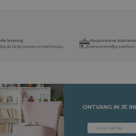
lle levering
Responsieve klantens
kzij de beste partners in heel Europa
serviceclient@privatefloo
ONTVANG IN JE I