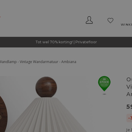
WINK
Tot wel 70% korting! | Privatefloor
andlamp - Vintage Wandarmatuur - Ambiana
O
V
A
5
-
Je