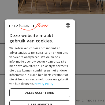
ENGLISH
Deze website maakt
PRIVATEFLOOR
gebruik van cookies.
FRENCH
We gebruiken cookies om inhoud en
DUTCH
HULP
advertenties te personaliseren en om ons
verkeer te analyseren. We delen ook
GERMAN
informatie over uw gebruik van onze site
met onze advertentie- en analysepartners,
ITALIAN
MIJN ACCOUNT
die deze kunnen combineren met andere
PORTUGUESE
informatie die u aan hen heeft verstrekt of
die zij hebben verzameld door uw gebruik
SPANISH
BETALING
van hun diensten.
Privacy Policy
POLISH
ALLES ACCEPTEREN
PRIVATEFLOOR IS DE EERSTE WEBSITE VAN DIRECTE FA
ALLES AFWIJZEN