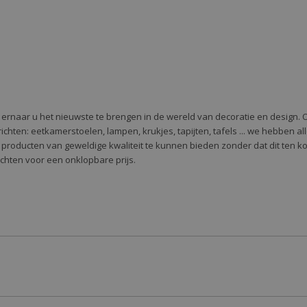
e ernaar u het nieuwste te brengen in de wereld van decoratie en design. 
 te richten: eetkamerstoelen, lampen, krukjes, tapijten, tafels ... we hebben 
 producten van geweldige kwaliteit te kunnen bieden zonder dat dit ten k
richten voor een onklopbare prijs.