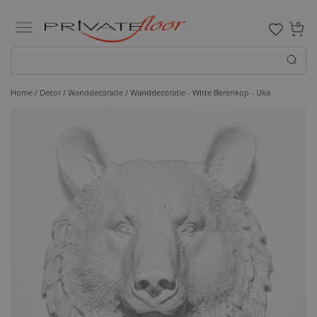
0
Home /
Decor /
Wanddecoratie
/ Wanddecoratie - Witte Berenkop - Uka