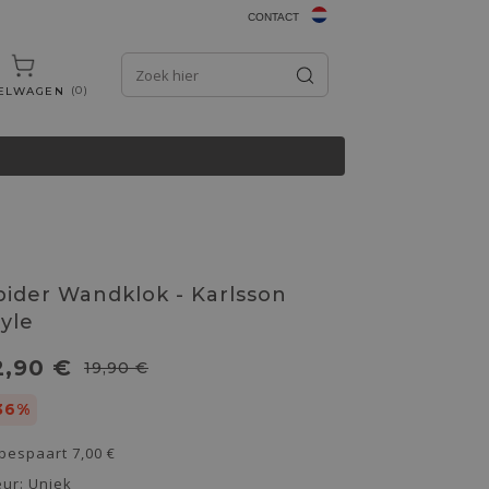
CONTACT
0
ELWAGEN
pider Wandklok - Karlsson
tyle
2,90 €
19,90 €
36%
 bespaart
7,00 €
eur:
Uniek