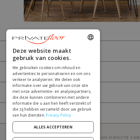
ENGLISH
Deze website maakt
PRIVATEFLOOR
gebruik van cookies.
FRENCH
We gebruiken cookies om inhoud en
DUTCH
HULP
advertenties te personaliseren en om ons
verkeer te analyseren. We delen ook
GERMAN
informatie over uw gebruik van onze site
met onze advertentie- en analysepartners,
ITALIAN
MIJN ACCOUNT
die deze kunnen combineren met andere
PORTUGUESE
informatie die u aan hen heeft verstrekt of
die zij hebben verzameld door uw gebruik
SPANISH
BETALING
van hun diensten.
Privacy Policy
POLISH
ALLES ACCEPTEREN
PRIVATEFLOOR IS DE EERSTE WEBSITE VAN DIRECTE FA