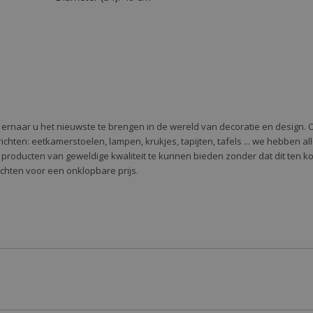
e ernaar u het nieuwste te brengen in de wereld van decoratie en design. 
 te richten: eetkamerstoelen, lampen, krukjes, tapijten, tafels ... we hebben 
 producten van geweldige kwaliteit te kunnen bieden zonder dat dit ten k
richten voor een onklopbare prijs.