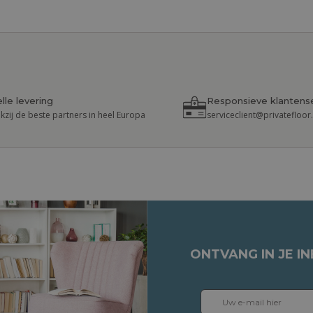
lle levering
Responsieve klantens
kzij de beste partners in heel Europa
serviceclient@privatefloo
ONTVANG IN JE I