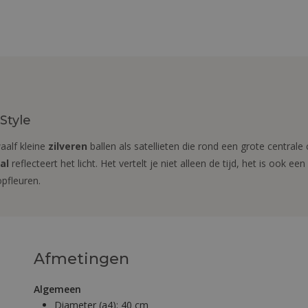
Style
waalf kleine
zilveren
ballen als satellieten die rond een grote centrale
al
reflecteert het licht. Het vertelt je niet alleen de tijd, het is ook e
pfleuren.
Afmetingen
Algemeen
Diameter (a4):
40 cm