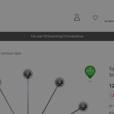
WINK
Tot wel 70% korting! | Privatefloor
 Karlsson Style
S
S
1
-
Je
Kl