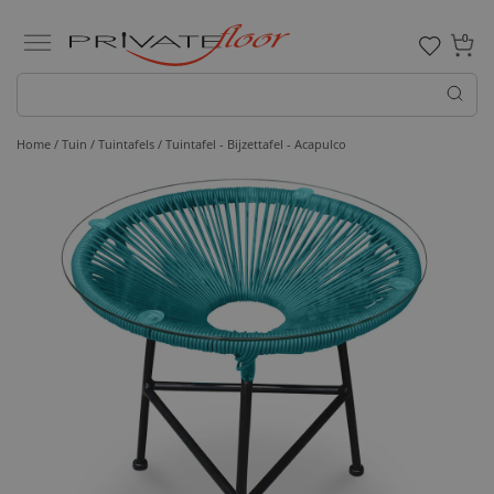
0
Home /
Tuin /
Tuintafels
/ Tuintafel - Bijzettafel - Acapulco