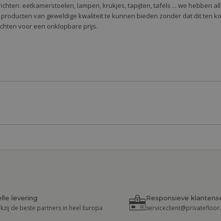
 te richten: eetkamerstoelen, lampen, krukjes, tapijten, tafels ... we hebben 
 producten van geweldige kwaliteit te kunnen bieden zonder dat dit ten k
richten voor een onklopbare prijs.
lle levering
Responsieve klantens
kzij de beste partners in heel Europa
serviceclient@privatefloo