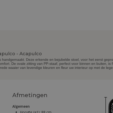
capulco - Acapulco
is handgemaakt. Deze erkende en bejubelde stoel, voor het eerst gepro
 comfort. De ovale zitting van PP-staaf, perfect voor binnen en buiten, is 
n brede waaier van levendige kleuren en fleur uw interieur op met de le
Afmetingen
Algemeen
Hoogte (a1):
88 cm