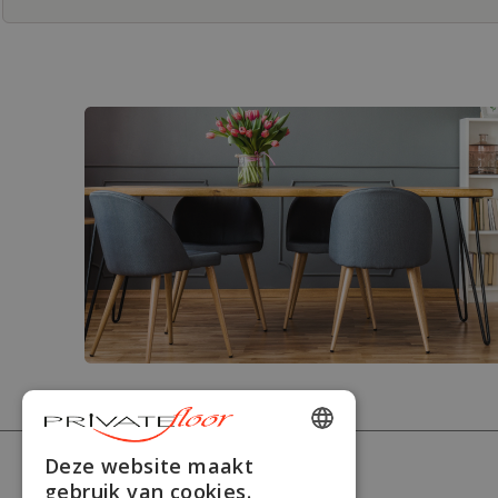
ENGLISH
Deze website maakt
PRIVATEFLOOR
gebruik van cookies.
FRENCH