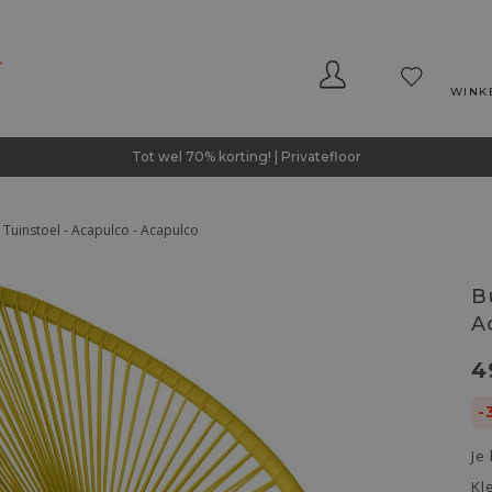
WINK
Tot wel 70% korting! | Privatefloor
- Tuinstoel - Acapulco - Acapulco
B
A
4
-
Je
Kl