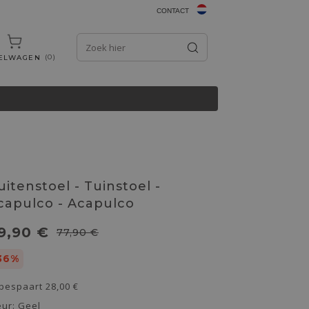
CONTACT
0
ELWAGEN
uitenstoel - Tuinstoel -
capulco - Acapulco
9,90 €
77,90 €
36%
 bespaart
28,00 €
eur:
Geel