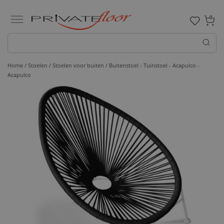
0
Home /
Stoelen /
Stoelen voor buiten
/ Buitenstoel - Tuinstoel - Acapulco -
Acapulco