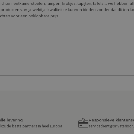
 te richten: eetkamerstoelen, lampen, krukjes, tapijten, tafels ... we hebben 
 producten van geweldige kwaliteit te kunnen bieden zonder dat dit ten k
richten voor een onklopbare prijs.
lle levering
Responsieve klantens
kzij de beste partners in heel Europa
serviceclient@privatefloo