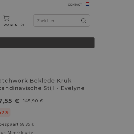
CONTACT
0
ELWAGEN
atchwork Beklede Kruk -
candinavische Stijl - Evelyne
7,55 €
145,90 €
47%
 bespaart
68,35 €
eur:
Meerkleurig