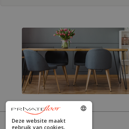
ENGLISH
Deze website maakt
PRIVATEFLOOR
gebruik van cookies.
FRENCH