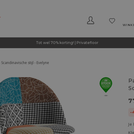
WINK
Tot wel 70% korting! | Privatefloor
Scandinavische stijl - Evelyne
P
S
7
-
Je
Kl