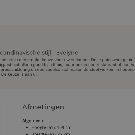
andinavische stijl - Evelyne
che stijl is een vrolijke keuze voor uw eetkamer. Deze patchwork gestof
j past niet alleen goed bij u thuis, maar ook in een restaurant of een h
ferbeschildering en een speelse stof maken de stoel welkom in hedenda
. De keuze is aan u!
Afmetingen
Algemeen
Hoogte (a1):
109 cm
Breedte (a2):
49 cm