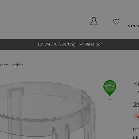
WINK
Tot wel 70% korting! | Privatefloor
47cm - Arthur
K
-
2
-
Je
Kl