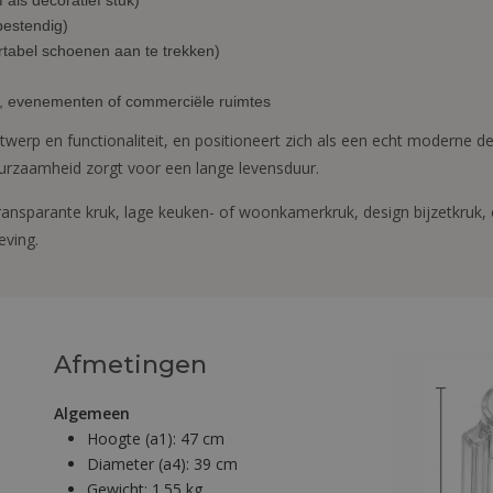
 als decoratief stuk)
bestendig)
rtabel schoenen aan te trekken)
s, evenementen of commerciële ruimtes
erp en functionaliteit, en positioneert zich als een echt moderne de
duurzaamheid zorgt voor een lange levensduur.
ansparante kruk, lage keuken- of woonkamerkruk, design bijzetkruk, 
eving.
Afmetingen
Algemeen
Hoogte (a1):
47 cm
Diameter (a4):
39 cm
Gewicht:
1.55 kg