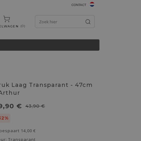
CONTACT
0
ELWAGEN
ruk Laag Transparant - 47cm
 Arthur
9,90 €
43,90 €
32%
 bespaart
14,00 €
eur:
Transparant