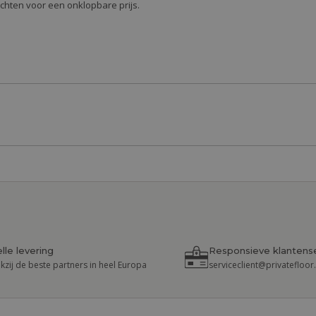
richten voor een onklopbare prijs.
lle levering
Responsieve klantens
kzij de beste partners in heel Europa
serviceclient@privatefloo