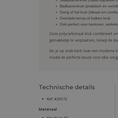
Slaapkamerkruk (naast kaptafels of
Badkamerkruk (praktisch en vocht
Gang of hal kruk (ideaal om comfo
Overdekt terras of balkon kruk
Ook perfect voor kantoren, winkel
Deze polycarbonaat kruk combineert ontw
gemakkelijk te verplaatsen, terwijl de 
Als je op zoek bent naar een moderne tr
model de perfecte keuze voor elke omg
Technische details
Ref: #29572
Materiaal
Structuur:
PC