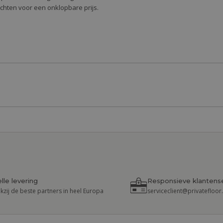
richten voor een onklopbare prijs.
lle levering
Responsieve klantens
kzij de beste partners in heel Europa
serviceclient@privatefloo