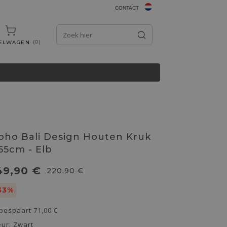
CONTACT
0
ELWAGEN
oho Bali Design Houten Kruk
 65cm - Elb
49,90 €
220,90 €
33%
 bespaart
71,00 €
eur:
Zwart