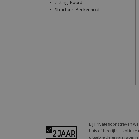
Zitting:
Koord
Structuur:
Beukenhout
Bij Privatefloor streven w
huis of bedrijf stijlvol in
uitgebreide ervaring om je