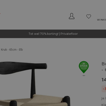
WINK
Tot wel 70% korting! | Privatefloor
Kruk - 65cm - Elb
B
-
1
-
Je
Kl