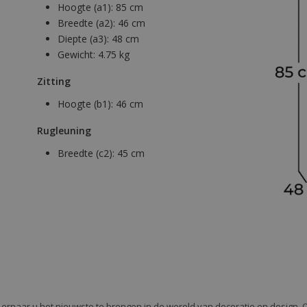
Hoogte (a1):
85 cm
Breedte (a2):
46 cm
Diepte (a3):
48 cm
Gewicht:
4.75 kg
Zitting
Hoogte (b1):
46 cm
Rugleuning
Breedte (c2):
45 cm
e ernaar u het nieuwste te brengen in de wereld van decoratie en design. 