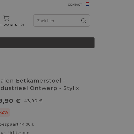
CONTACT
0
ELWAGEN
talen Eetkamerstoel -
ndustrieel Ontwerp - Stylix
9,90 €
43,90 €
32%
 bespaart
14,00 €
eur:
Lichtgroen