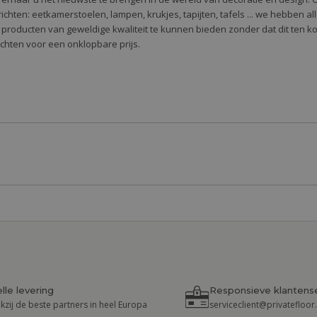
 te richten: eetkamerstoelen, lampen, krukjes, tapijten, tafels ... we hebben 
 producten van geweldige kwaliteit te kunnen bieden zonder dat dit ten k
richten voor een onklopbare prijs.
lle levering
Responsieve klantens
kzij de beste partners in heel Europa
serviceclient@privatefloo