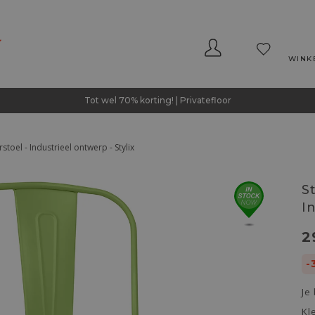
WINK
Tot wel 70% korting! | Privatefloor
stoel - Industrieel ontwerp - Stylix
S
I
2
-
Je
Kl