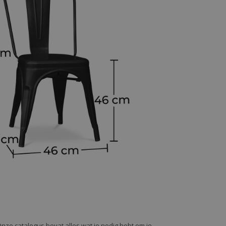
Onze catalogus bevat alles wat je nodig hebt om je