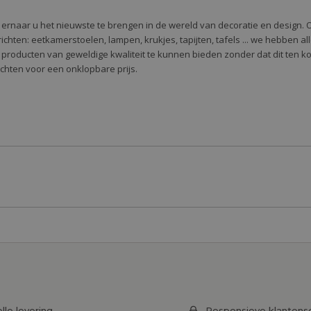
e ernaar u het nieuwste te brengen in de wereld van decoratie en design. 
 te richten: eetkamerstoelen, lampen, krukjes, tapijten, tafels ... we hebben 
 producten van geweldige kwaliteit te kunnen bieden zonder dat dit ten k
richten voor een onklopbare prijs.
lle levering
Responsieve klantens