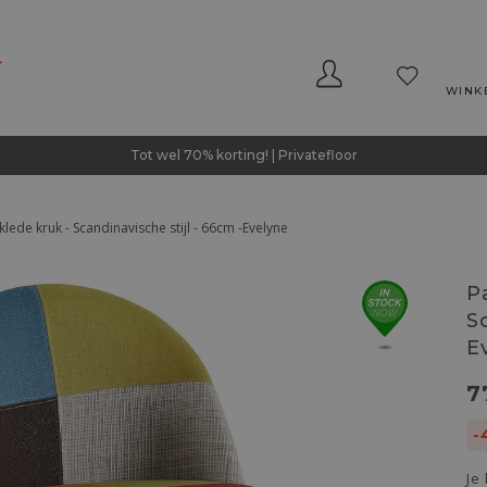
WINK
Tot wel 70% korting! | Privatefloor
lede kruk - Scandinavische stijl - 66cm -Evelyne
P
S
E
7
-
Je