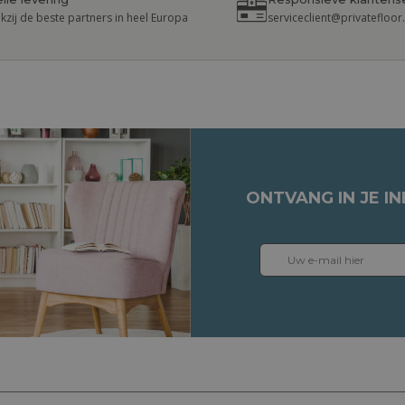
kzij de beste partners in heel Europa
serviceclient@privatefloo
ONTVANG IN JE I