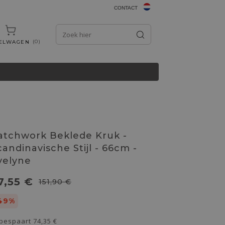
CONTACT
0
ELWAGEN
atchwork Beklede Kruk -
candinavische Stijl - 66cm -
velyne
7,55 €
151,90 €
49%
 bespaart
74,35 €