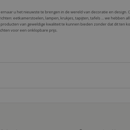
e ernaar u het nieuwste te brengen in de wereld van decoratie en design. 
 te richten: eetkamerstoelen, lampen, krukjes, tapijten, tafels ... we hebben 
 producten van geweldige kwaliteit te kunnen bieden zonder dat dit ten k
richten voor een onklopbare prijs.