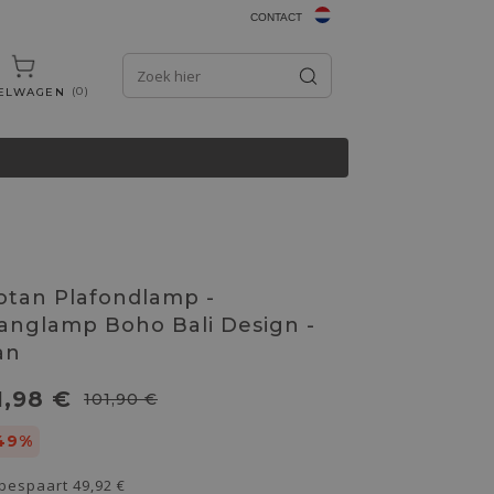
CONTACT
0
ELWAGEN
otan Plafondlamp -
anglamp Boho Bali Design -
an
1,98 €
101,90 €
49%
 bespaart
49,92 €