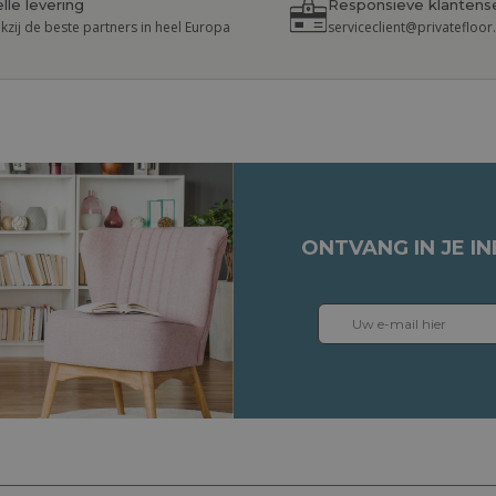
lle levering
Responsieve klantens
kzij de beste partners in heel Europa
serviceclient@privatefloo
ONTVANG IN JE I