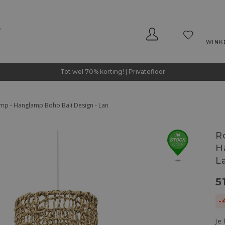
WINK
Tot wel 70% korting! | Privatefloor
mp - Hanglamp Boho Bali Design - Lan
R
H
L
5
-
Je