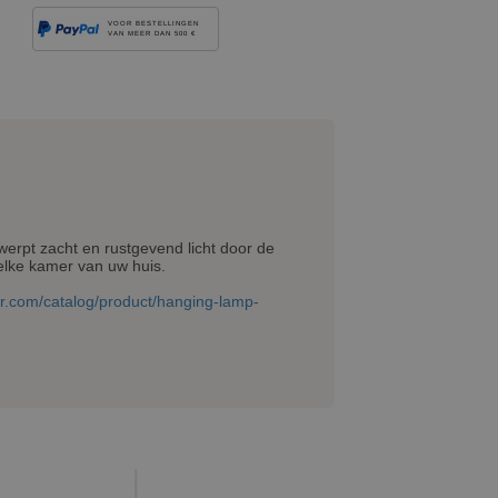
VOOR BESTELLINGEN
VAN MEER DAN 500 €
erpt zacht en rustgevend licht door de
 elke kamer van uw huis.
oor.com/catalog/product/hanging-lamp-