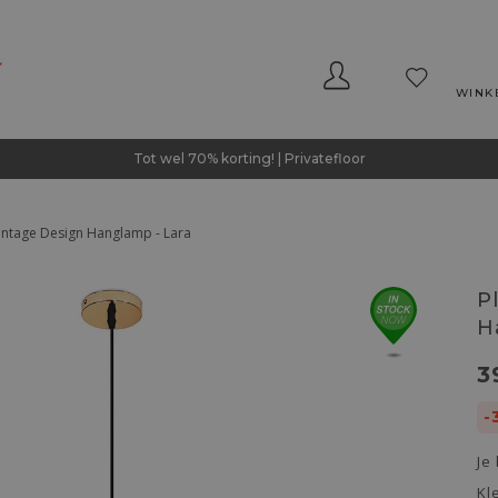
WINK
Tot wel 70% korting! | Privatefloor
intage Design Hanglamp - Lara
P
H
3
-
Je
Kl