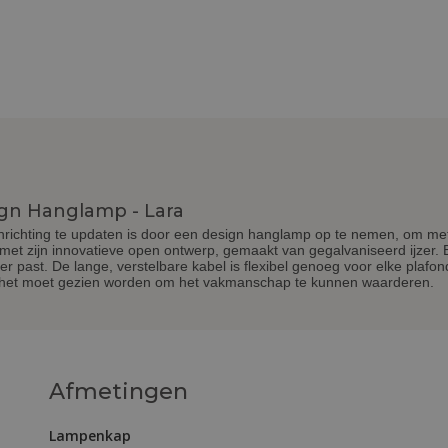
ign Hanglamp - Lara
nrichting te updaten is door een design hanglamp op te nemen, om mete
, met zijn innovatieve open ontwerp, gemaakt van gegalvaniseerd ijzer.
mer past. De lange, verstelbare kabel is flexibel genoeg voor elke pla
en het moet gezien worden om het vakmanschap te kunnen waarderen.
Afmetingen
Lampenkap