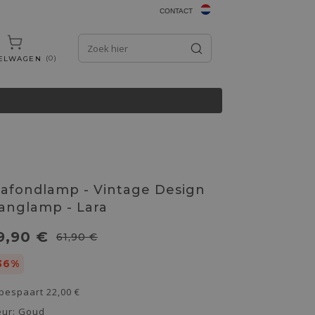
CONTACT
0
ELWAGEN
lafondlamp - Vintage Design
anglamp - Lara
9,90 €
61,90 €
36%
 bespaart
22,00 €
eur:
Goud