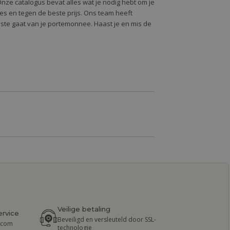
Onze catalogus bevat alles wat je nodig hebt om je
alles en tegen de beste prijs. Ons team heeft
oste gaat van je portemonnee. Haast je en mis de
Veilige betaling
ervice
Beveiligd en versleuteld door SSL-
r.com
technologie