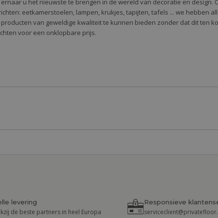
e ernaar u het nieuwste te brengen in de wereld van decoratie en design. 
 te richten: eetkamerstoelen, lampen, krukjes, tapijten, tafels ... we hebben 
 producten van geweldige kwaliteit te kunnen bieden zonder dat dit ten k
richten voor een onklopbare prijs.
lle levering
Responsieve klantens
kzij de beste partners in heel Europa
serviceclient@privatefloo