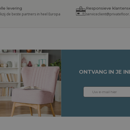
lle levering
Responsieve klantens
kzij de beste partners in heel Europa
serviceclient@privatefloo
ONTVANG IN JE I