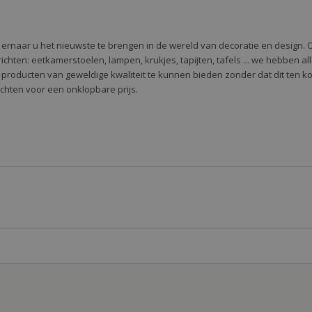
e ernaar u het nieuwste te brengen in de wereld van decoratie en design. 
 te richten: eetkamerstoelen, lampen, krukjes, tapijten, tafels ... we hebben 
 producten van geweldige kwaliteit te kunnen bieden zonder dat dit ten k
richten voor een onklopbare prijs.