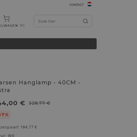
CONTACT
0
ELWAGEN
arsen Hanglamp - 40CM -
stra
44,00 €
328,77 €
57%
 bespaart
184,77 €
eur:
Wit