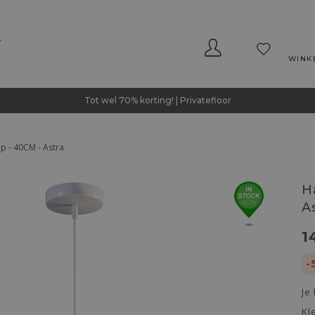
WINK
Tot wel 70% korting! | Privatefloor
 - 40CM - Astra
H
A
1
-
Je
Kl