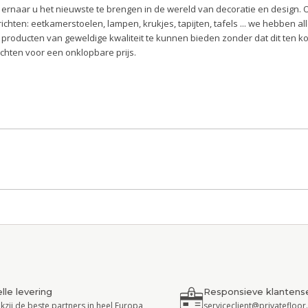
e ernaar u het nieuwste te brengen in de wereld van decoratie en design. 
 te richten: eetkamerstoelen, lampen, krukjes, tapijten, tafels ... we hebben 
 producten van geweldige kwaliteit te kunnen bieden zonder dat dit ten k
richten voor een onklopbare prijs.
lle levering
Responsieve klantens
kzij de beste partners in heel Europa
serviceclient@privatefloo