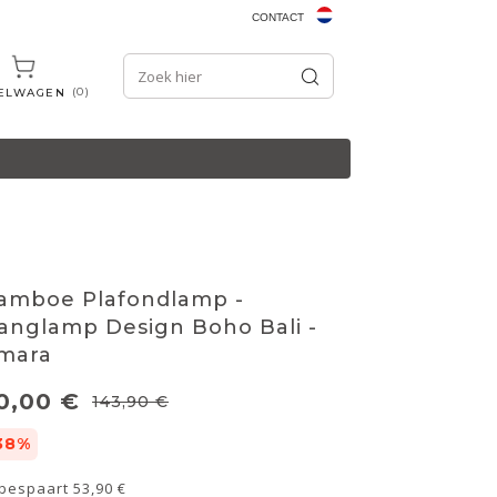
CONTACT
0
ELWAGEN
amboe Plafondlamp -
anglamp Design Boho Bali -
mara
0,00 €
143,90 €
38%
 bespaart
53,90 €