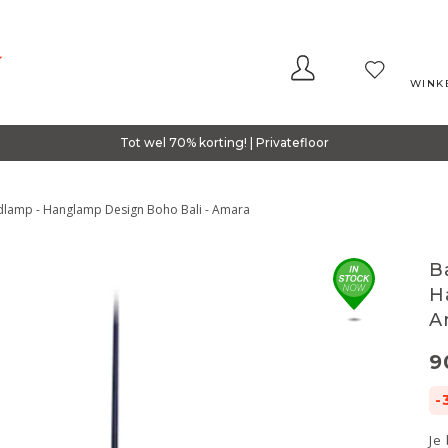
WINK
Tot wel 70% korting! | Privatefloor
lamp - Hanglamp Design Boho Bali - Amara
B
H
A
9
-
Je