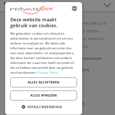
BETALING
ENGLISH
Deze website maakt
PRIVATEFLOOR IS DE EERSTE WEBSITE VAN DIRECTE
gebruik van cookies.
FRENCH
FABRIEKSVERKOOP EN GOEDE DEALS TEGEN
We gebruiken cookies om inhoud en
DUTCH
advertenties te personaliseren en om ons
FABRIEKSPRIJZEN. STIJLVOLLE MEUBELS, BANKEN,
verkeer te analyseren. We delen ook
GERMAN
DECORATIE, LAMPEN EN HAARDEN.
informatie over uw gebruik van onze site
met onze advertentie- en analysepartners,
ITALIAN
die deze kunnen combineren met andere
HERROEPINGSRECHT EN RETOURZENDINGEN
PORTUGUESE
informatie die u aan hen heeft verstrekt of
die zij hebben verzameld door uw gebruik
VOORWAARDEN EN BEPALINGEN
SPANISH
van hun diensten.
Privacy Policy
POLISH
PRIVACYBELEID
ALLES ACCEPTEREN
MIJN COOKIES BEHEREN
ALLES AFWIJZEN
@PRIVATEFLOOR.COM 2026
DETAILS WEERGEVEN