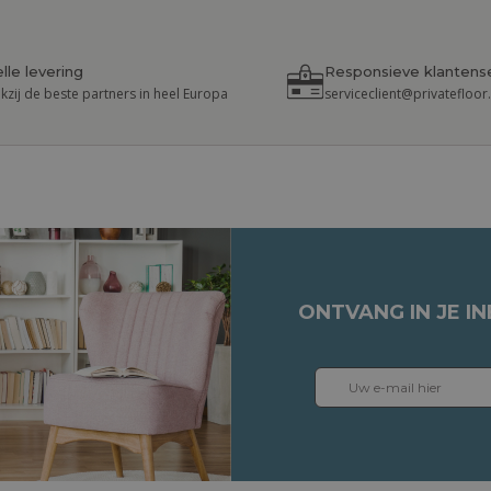
lle levering
Responsieve klantens
kzij de beste partners in heel Europa
serviceclient@privatefloo
ONTVANG IN JE I