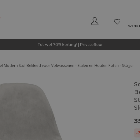
WINK
Tot wel 70% korting! | Privatefloor
l Modern Stof Bekleed voor Volwassenen - Stalen en Houten Poten - Skögur
S
B
S
S
3
-