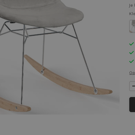
Je
Kl
Op