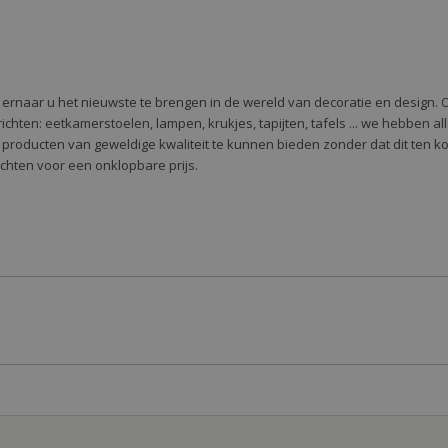
e ernaar u het nieuwste te brengen in de wereld van decoratie en design. 
 te richten: eetkamerstoelen, lampen, krukjes, tapijten, tafels ... we hebben 
 producten van geweldige kwaliteit te kunnen bieden zonder dat dit ten k
richten voor een onklopbare prijs.