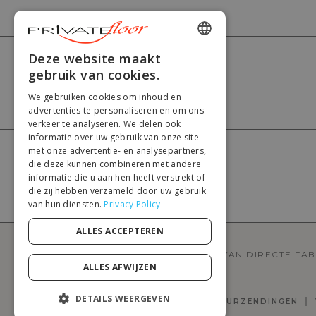
ENGLISH
Deze website maakt
PRIVATEFLOOR
gebruik van cookies.
FRENCH
We gebruiken cookies om inhoud en
DUTCH
HULP
advertenties te personaliseren en om ons
verkeer te analyseren. We delen ook
GERMAN
informatie over uw gebruik van onze site
met onze advertentie- en analysepartners,
ITALIAN
MIJN ACCOUNT
die deze kunnen combineren met andere
PORTUGUESE
informatie die u aan hen heeft verstrekt of
die zij hebben verzameld door uw gebruik
SPANISH
BETALING
van hun diensten.
Privacy Policy
POLISH
ALLES ACCEPTEREN
PRIVATEFLOOR IS DE EERSTE WEBSITE VAN DIRECTE FA
ALLES AFWIJZEN
DETAILS WEERGEVEN
HERROEPINGSRECHT EN RETOURZENDINGEN