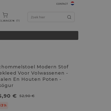
CONTACT
0
ELWAGEN
chommelstoel Modern Stof
ekleed Voor Volwassenen -
talen En Houten Poten -
kögur
5,90 €
52,90 €
33%