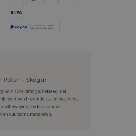
VOOR BESTELLINGEN
VAN MEER DAN 500 €
 Poten - Skögur
nomische zitting is bekleed met
combineert verchroomde stalen poten met
mmelbeweging. Perfect voor de
t en duurzame materialen.