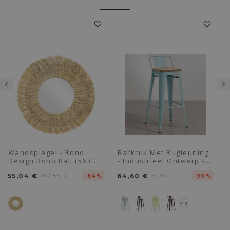
Wandspiegel - Rond
Barkruk Met Rugleuning
Design Boho Bali (56 Cm)
- Industrieel Ontwerp -
- Ais
Hout & Staal - 76cm -
55,04 €
152,84 €
64,60 €
91,90 €
-64%
Nieuwe Editie - Stylix
-30%
+13