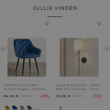
JULLIE VINDEN
Eetkamerstoel Met
Lamp Wandlamp - Zwart
Armleuningen - Bekleed
Met Stoffen Kap - Dena
Met Fluweel - Alene
84,90 €
131,90 €
32,90 €
47,90 €
-36%
-32%
+2