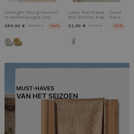
Gebogen Designfauteuil
Lamp Wandlamp - Zwart
In Hedendaagse Stijl
Met Stoffen Kap - Dena
Bekleed Met Chenille -
289,90 €
492,90 €
32,90 €
47,90 €
Larry
-34%
-32%