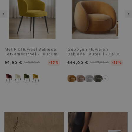
Met Ribfluweel Beklede
Gebogen Fluwelen
Eetkamerstoel - Feudum
Beklede Fauteuil - Cally
94,90 €
140,90 €
664,00 €
1.497,69 €
-33%
-56%
+11