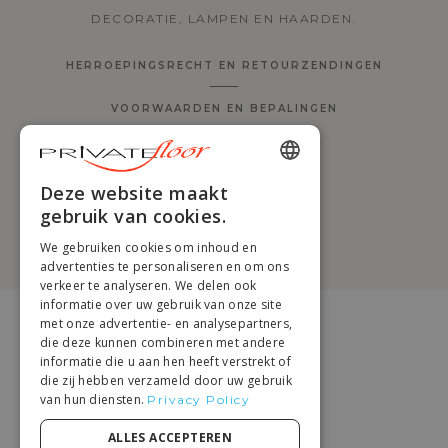
DECORATIE, LAMPEN EN HAARDEN.
HERROEPINGSRECHT EN RETOURZENDINGEN
VOORWAARDEN EN BEPALINGEN
PRIVACYBELEID
ENGLISH
Deze website maakt
MIJN COOKIES BEHEREN
gebruik van cookies.
FRENCH
@PRIVATEFLOOR.COM 2026
We gebruiken cookies om inhoud en
DUTCH
advertenties te personaliseren en om ons
verkeer te analyseren. We delen ook
GERMAN
informatie over uw gebruik van onze site
met onze advertentie- en analysepartners,
ITALIAN
die deze kunnen combineren met andere
PORTUGUESE
informatie die u aan hen heeft verstrekt of
die zij hebben verzameld door uw gebruik
SPANISH
van hun diensten.
Privacy Policy
POLISH
ALLES ACCEPTEREN