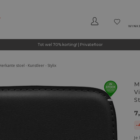
WINK
Tot wel 70% korting! | Privatefloor
rkante stoel - Kunstleer - Stylix
M
V
St
7
-
Je