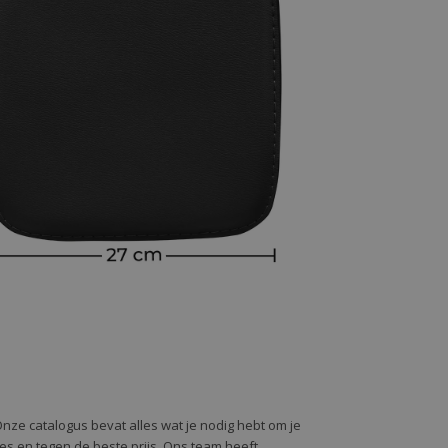
Onze catalogus bevat alles wat je nodig hebt om je
alles en tegen de beste prijs. Ons team heeft