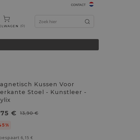
CONTACT
0
ELWAGEN
agnetisch Kussen Voor
ierkante Stoel - Kunstleer -
ylix
,75 €
13,90 €
45%
 bespaart
6,15 €