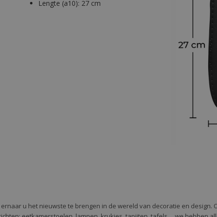
Lengte (a10):
27 cm
e ernaar u het nieuwste te brengen in de wereld van decoratie en design. 
 te richten: eetkamerstoelen, lampen, krukjes, tapijten, tafels ... we hebben 