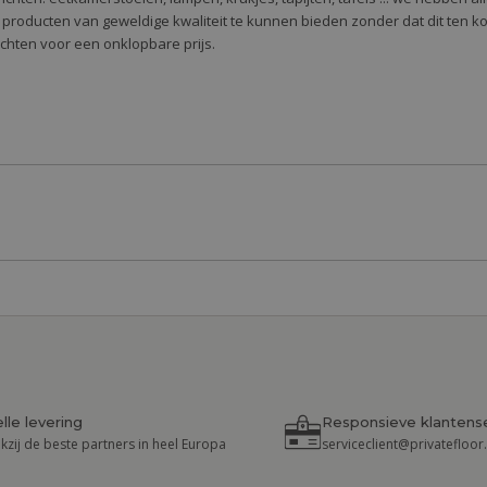
 producten van geweldige kwaliteit te kunnen bieden zonder dat dit ten k
richten voor een onklopbare prijs.
lle levering
Responsieve klantens
kzij de beste partners in heel Europa
serviceclient@privatefloo