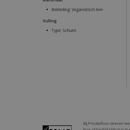
Bekleding:
Veganistisch leer
Vulling
Type:
Schuim
Bij Privatefloor streven w
huis of bedrijf stijlvol in