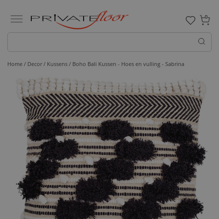
0
Home /
Decor /
Kussens
/ Boho Bali Kussen - Hoes en vulling - Sabrina