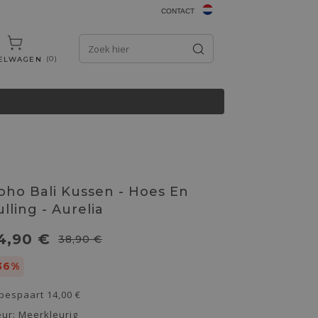
CONTACT
0
ELWAGEN
oho Bali Kussen - Hoes En
ulling - Aurelia
4,90 €
38,90 €
36%
 bespaart
14,00 €
eur:
Meerkleurig