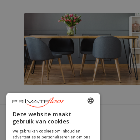
ENGLISH
Deze website maakt
PRIVATEFLOOR
gebruik van cookies.
FRENCH
We gebruiken cookies om inhoud en
DUTCH
HULP
advertenties te personaliseren en om ons