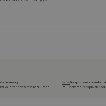
lle levering
Responsieve klantens
kzij de beste partners in heel Europa
serviceclient@privatefloo