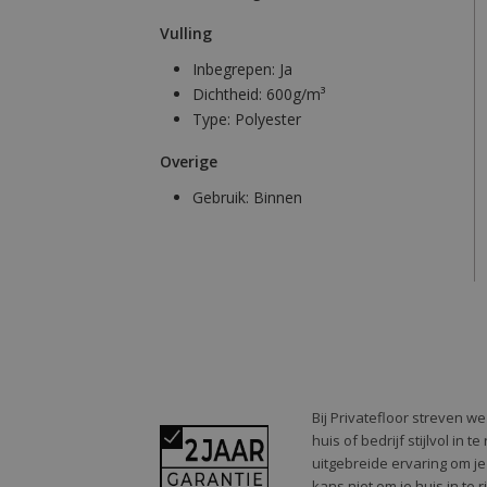
Vulling
Inbegrepen:
Ja
Dichtheid:
600g/m³
Type:
Polyester
Overige
Gebruik:
Binnen
Bij Privatefloor streven w
huis of bedrijf stijlvol in
uitgebreide ervaring om je
kans niet om je huis in te 