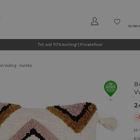
WINK
Tot wel 70% korting! | Privatefloor
n Vulling - Aurelia
B
V
2
-
Je
Kl