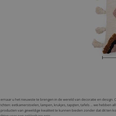
e ernaar u het nieuwste te brengen in de wereld van decoratie en design. 
 te richten: eetkamerstoelen, lampen, krukjes, tapijten, tafels ... we hebben 
 producten van geweldige kwaliteit te kunnen bieden zonder dat dit ten k
richten voor een onklopbare prijs.