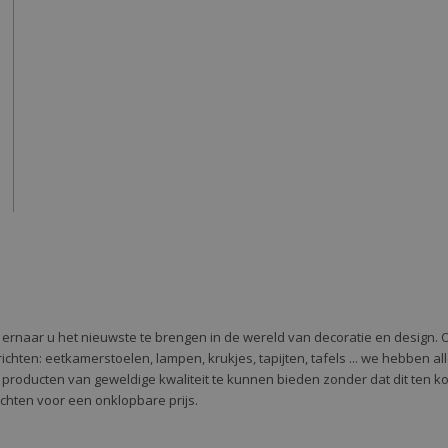
e ernaar u het nieuwste te brengen in de wereld van decoratie en design. 
 te richten: eetkamerstoelen, lampen, krukjes, tapijten, tafels ... we hebben 
 producten van geweldige kwaliteit te kunnen bieden zonder dat dit ten k
richten voor een onklopbare prijs.