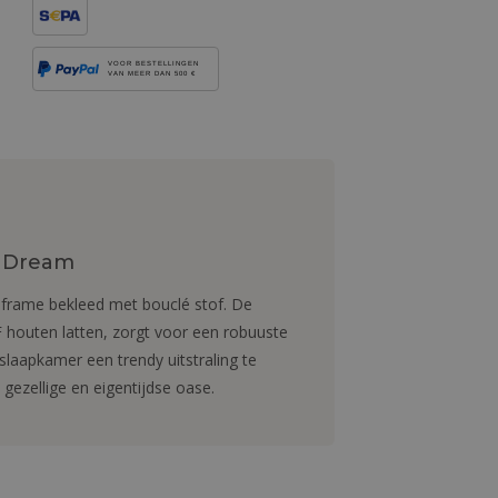
VOOR BESTELLINGEN
VAN MEER DAN 500 €
- Dream
 frame bekleed met bouclé stof. De
F houten latten, zorgt voor een robuuste
laapkamer een trendy uitstraling te
 gezellige en eigentijdse oase.