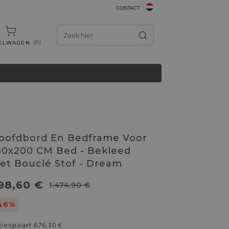
CONTACT
0
ELWAGEN
oofdbord En Bedframe Voor
80x200 CM Bed - Bekleed
et Bouclé Stof - Dream
98,60 €
1.474,90 €
46%
 bespaart
676,30 €