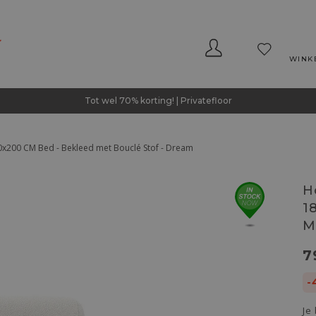
WINK
Tot wel 70% korting! | Privatefloor
200 CM Bed - Bekleed met Bouclé Stof - Dream
H
1
M
7
-
Je